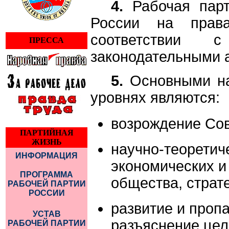
4.
Рабочая парт
России на права
соответствии 
ПРЕССА
законодательными 
5.
Основными на
уровнях являются:
возрождение Сов
ПАРТИЙНАЯ
ЖИЗНЬ
научно-теоретич
ИНФОРМАЦИЯ
экономических и
ПРОГРАММА
общества, страте
РАБОЧЕЙ ПАРТИИ
РОССИИ
развитие и проп
УСТАВ
разъяснение цел
РАБОЧЕЙ ПАРТИИ