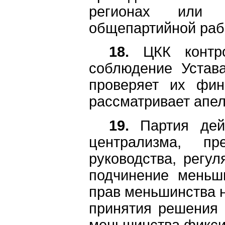
регионах или 
общепартийной раб
18.
ЦКК контро
соблюдение Устава
проверяет их фина
рассматривает апе
19.
Партия дейс
централизма, пре
руководства, регул
подчинение меньш
прав меньшинства н
принятия решения 
меньшинства фиксир